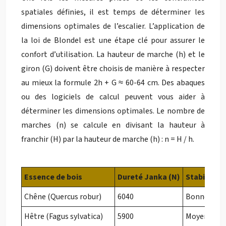
spatiales définies, il est temps de déterminer les
dimensions optimales de l’escalier. L’application de
la loi de Blondel est une étape clé pour assurer le
confort d’utilisation. La hauteur de marche (h) et le
giron (G) doivent être choisis de manière à respecter
au mieux la formule 2h + G ≈ 60-64 cm. Des abaques
ou des logiciels de calcul peuvent vous aider à
déterminer les dimensions optimales. Le nombre de
marches (n) se calcule en divisant la hauteur à
franchir (H) par la hauteur de marche (h) : n = H / h.
Essence de bois
Dureté Janka (N)
Stabilité 
Chêne (Quercus robur)
6040
Bonne
Hêtre (Fagus sylvatica)
5900
Moyenne