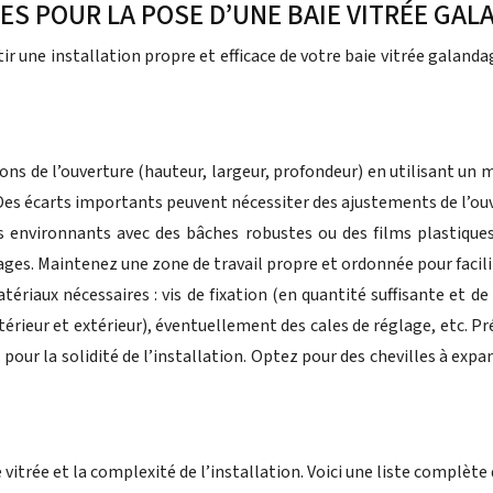
RES POUR LA POSE D’UNE BAIE VITRÉE GA
 une installation propre et efficace de votre baie vitrée galandage
ns de l’ouverture (hauteur, largeur, profondeur) en utilisant un m
. Des écarts importants peuvent nécessiter des ajustements de l’ouv
s environnants avec des bâches robustes ou des films plastiques
ges. Maintenez une zone de travail propre et ordonnée pour facili
riaux nécessaires : vis de fixation (en quantité suffisante et de
ntérieur et extérieur), éventuellement des cales de réglage, etc. 
al pour la solidité de l’installation. Optez pour des chevilles à exp
e vitrée et la complexité de l’installation. Voici une liste complèt