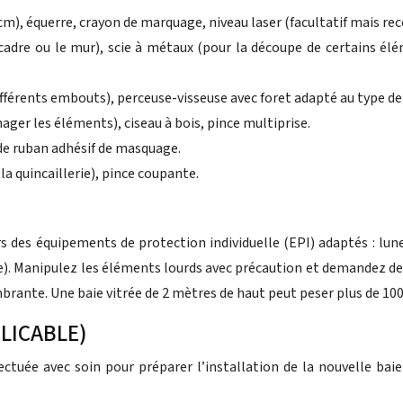
 cm), équerre, crayon de marquage, niveau laser (facultatif mais 
cadre ou le mur), scie à métaux (pour la découpe de certains élé
différents embouts), perceuse-visseuse avec foret adapté au type de c
er les éléments), ciseau à bois, pince multiprise.
 de ruban adhésif de masquage.
 la quincaillerie), pince coupante.
rs des équipements de protection individuelle (EPI) adaptés : lune
). Manipulez les éléments lourds avec précaution et demandez de l’a
brante. Une baie vitrée de 2 mètres de haut peut peser plus de 100
PLICABLE)
ectuée avec soin pour préparer l’installation de la nouvelle baie 