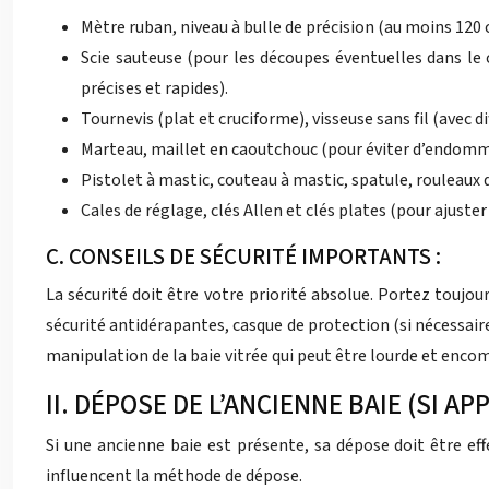
Mètre ruban, niveau à bulle de précision (au moins 120
Scie sauteuse (pour les découpes éventuelles dans le 
précises et rapides).
Tournevis (plat et cruciforme), visseuse sans fil (avec 
Marteau, maillet en caoutchouc (pour éviter d’endommag
Pistolet à mastic, couteau à mastic, spatule, rouleaux
Cales de réglage, clés Allen et clés plates (pour ajuster
C. CONSEILS DE SÉCURITÉ IMPORTANTS :
La sécurité doit être votre priorité absolue. Portez toujou
sécurité antidérapantes, casque de protection (si nécessaire
manipulation de la baie vitrée qui peut être lourde et encom
II. DÉPOSE DE L’ANCIENNE BAIE (SI AP
Si une ancienne baie est présente, sa dépose doit être eff
influencent la méthode de dépose.