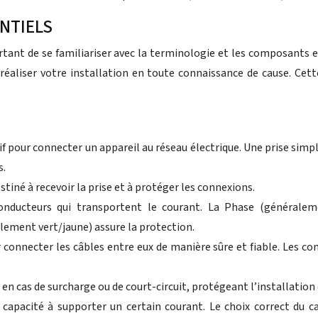
NTIELS
tant de se familiariser avec la terminologie et les composants e
éaliser votre installation en toute connaissance de cause. Cet
if pour connecter un appareil au réseau électrique. Une prise sim
s.
estiné à recevoir la prise et à protéger les connexions.
onducteurs qui transportent le courant. La Phase (générale
alement vert/jaune) assure la protection.
r connecter les câbles entre eux de manière sûre et fiable. Les 
t en cas de surcharge ou de court-circuit, protégeant l’installation
capacité à supporter un certain courant. Le choix correct du cal