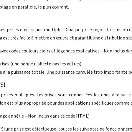
blage en parallèle, le plus courant.
les prises électriques multiples. Chaque prise reçoit la tension d
st très facile à mettre en œuvre et garantit une distribution sta
vec codes couleurs clairs et légendes explicatives – Non inclus d
rises (une panne n’affecte pas les autres).
 à la puissance totale. Une puissance cumulée trop importante peut
S)
prises multiples. Les prises sont connectées les unes à la suite d
tion est plus appropriée pour des applications spécifiques comme 
age en série – Non inclus dans ce code HTML)
i une prise est défectueuse, toutes les suivantes ne fonctionnero