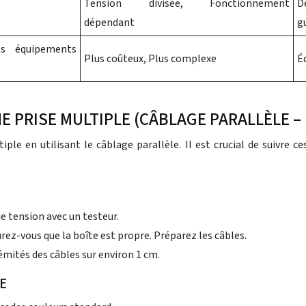
Tension divisée, Fonctionnement
D
dépendant
g
es équipements
Plus coûteux, Plus complexe
É
E PRISE MULTIPLE (CÂBLAGE PARALLÈLE –
iple en utilisant le câblage parallèle. Il est crucial de suivre c
de tension avec un testeur.
rez-vous que la boîte est propre. Préparez les câbles.
mités des câbles sur environ 1 cm.
E