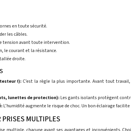
ornes en toute sécurité.
er les câbles.
de tension avant toute intervention.
 le courant et la résistance.
tallée droite.
S
testeur !):
C’est la règle la plus importante. Avant tout travail
ts, lunettes de protection):
Les gants isolants protègent contre
é:
L’humidité augmente le risque de choc. Un bon éclairage facilite l
 PRISES MULTIPLES
rise multiple, chacune ayant ses avantages et inconvénients. Cho