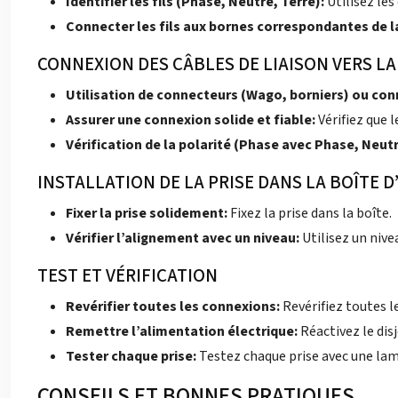
Identifier les fils (Phase, Neutre, Terre):
Utilisez les
Connecter les fils aux bornes correspondantes de l
CONNEXION DES CÂBLES DE LIAISON VERS LA
Utilisation de connecteurs (Wago, borniers) ou con
Assurer une connexion solide et fiable:
Vérifiez que l
Vérification de la polarité (Phase avec Phase, Neut
INSTALLATION DE LA PRISE DANS LA BOÎTE
Fixer la prise solidement:
Fixez la prise dans la boîte.
Vérifier l’alignement avec un niveau:
Utilisez un nive
TEST ET VÉRIFICATION
Revérifier toutes les connexions:
Revérifiez toutes l
Remettre l’alimentation électrique:
Réactivez le dis
Tester chaque prise:
Testez chaque prise avec une lam
CONSEILS ET BONNES PRATIQUES