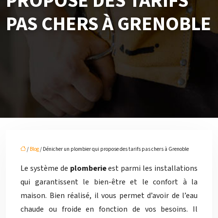
PROPOSE DES TARIFS
PAS CHERS À GRENOBLE
/
Blog
/ Dénicher un plombier qui propose des tarifs pas chers à Grenoble
Le système de
plomberie
est parmi les installations
qui garantissent le bien-être et le confort à la
maison. Bien réalisé, il vous permet d’avoir de l’eau
chaude ou froide en fonction de vos besoins. Il