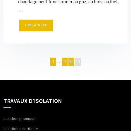
chauffage peut fonctionner au gaz, au bois, au fuel,
…
LIRE LA SUITE
1
…
9
10
11
TRAVAUX D’ISOLATION
Isolation phonique
Isolation calorifique